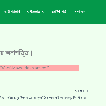
ফটো গ্যালারি
ডাউনলোড
নোটিশ বোর্ড
যোগাযোগ
গীয় অনাপত্তি।
OC-of-Maksuda-Islam.pdf".
NEXT
সোনালী বিশ্বাস, পিতা- অধীর চন্দ্র বিশ্বাস এর আন্তর্জাতিক পাসপোর্ট করার জন্য বিভাগীয় অনাপত্তি।