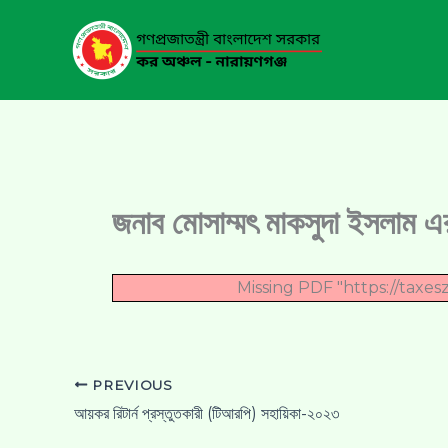
Skip
to
content
জনাব মোসাম্মৎ মাকসুদা ইসলাম এ
Missing PDF "https://tax
PREVIOUS
আয়কর রিটার্ন প্রস্তুতকারী (টিআরপি) সহায়িকা-২০২৩