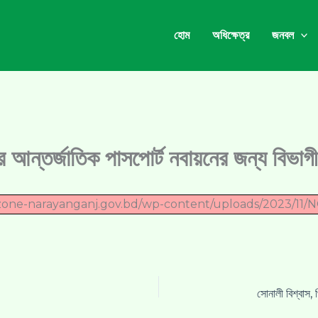
হোম
অধিক্ষেত্র
জনবল
র আন্তর্জাতিক পাসপোর্ট নবায়নের জন্য বিভা
eszone-narayanganj.gov.bd/wp-content/uploads/2023/11/N